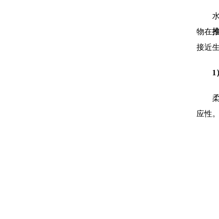
物在
接近
1
应性