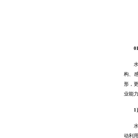
0
构、
形，
业能
1
动利