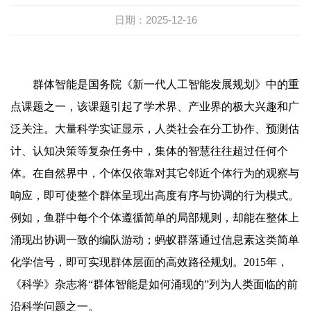
日期：2025-12-16
群体智能是国务院《新一代人工智能发展规划》中的重
点课题之一，该课题引起了学术界、产业界的极大兴趣和广
泛关注。大量科学实证显示，人类社会在分工协作、预测估
计、认知决策等复杂任务中，集体的智慧往往超过任何个
体。在自然界中，个体仅依靠对其它邻近个体行为的观察与
响应，即可使整个群体呈现出高度有序与协调的行为模式。
例如，鱼群中每个个体遵循简单的局部规则，却能在整体上
涌现出协调一致的编队游动；蚂蚁群落通过信息素这类简单
化学信号，即可实现群体层面的高效路径规划。2015年，
《科学》杂志将“群体智能是如何涌现的”列为人类面临的前
沿科学问题之一。