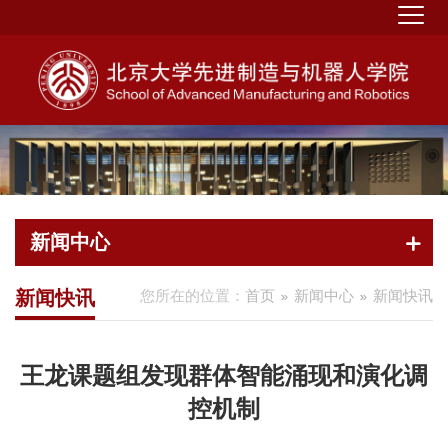
新闻中心
新闻快讯
您所在的位置：
首页
新闻中心
新闻快讯
王龙课题组发现群体智能涌现和演化调
控机制