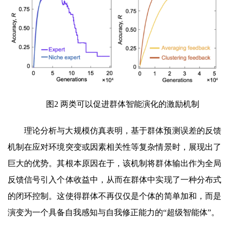
图2 两类可以促进群体智能演化的激励机制
理论分析与大规模仿真表明，基于群体预测误差的反馈
机制在应对环境突变或因素相关性等复杂情景时，展现出了
巨大的优势。其根本原因在于，该机制将群体输出作为全局
反馈信号引入个体收益中，从而在群体中实现了一种分布式
的闭环控制。这使得群体不再仅仅是个体的简单加和，而是
演变为一个具备自我感知与自我修正能力的“超级智能体”。