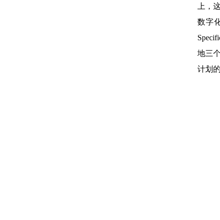
上，
数字
Spe
地三
计划