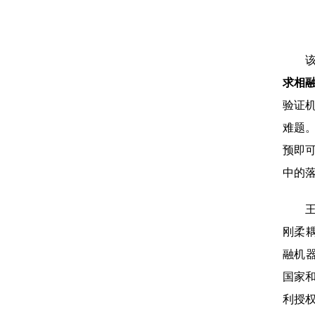
求相
验证
难题
预即
中的
刚柔
融机
国家和
利授