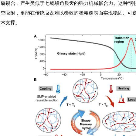
形貌锁合，产生类似于七鳃鳗角质齿的强力机械嵌合力。这种“刚
真空吸附，更能在传统吸盘难以奏效的极粗糙表面实现稳固、可
技术支撑。