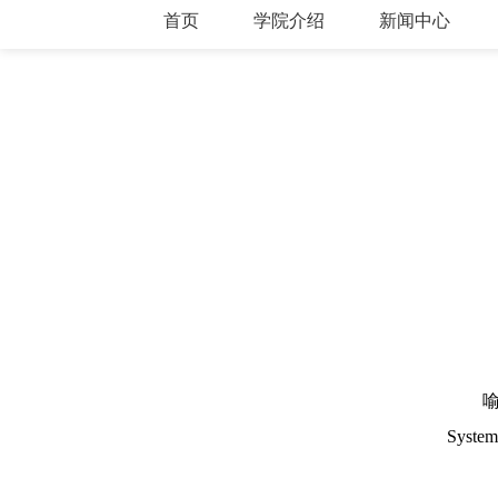
喻
Syste