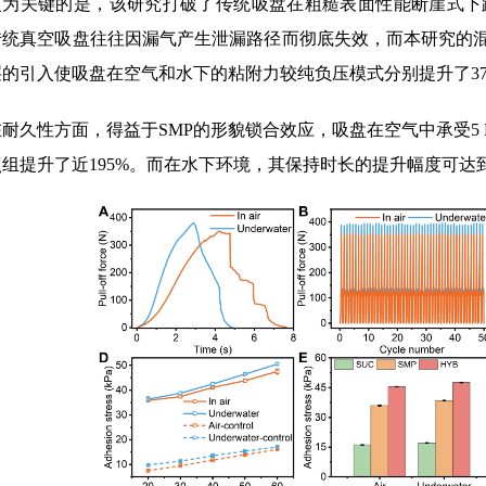
传统真空吸盘往往因漏气产生泄漏路径而彻底失效，而本研究的
层的引入使吸盘在空气和水下的粘附力较纯负压模式分别提升了377
在耐久性方面，得益于SMP的形貌锁合效应，吸盘在空气中承受5 N
组提升了近195%。而在水下环境，其保持时长的提升幅度可达到