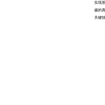
实现
越的
关键