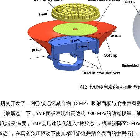
图2 七鳃鳗启发的两栖吸盘
该研究开发了一种形状记忆聚合物（SMP）吸附面板与柔性唇圈
（玻璃态）下，SMP面板表现出高达约1600 MPa的储能模量
化转变温度，SMP会迅速软化进入“橡胶态”，模量骤降至5 M
橡胶态”，在真空负压驱动下使其精准渗透并贴合表面的微观拓扑