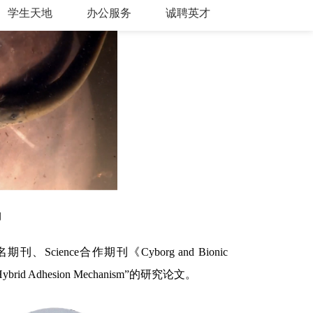
构
nce合作期刊《Cyborg and Bionic
h Hybrid Adhesion Mechanism”的研究论文。