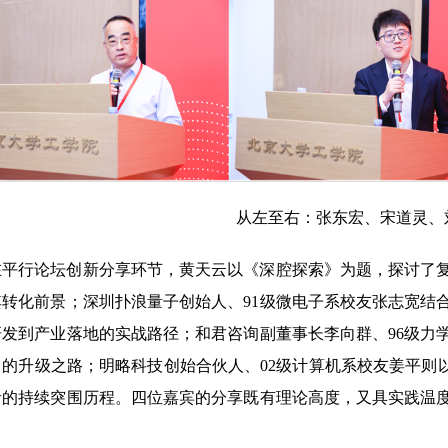
从左至右：张东宏、宋道灵、
在平行论坛创新分享环节，黄天云以《深腔探索》为题，探讨了
其转化前景；深圳扑浪量子创始人、91级微电子系校友张志宽结
研发到产业落地的实战路径；和君咨询副董事长李向群、96级力
中的升级之路；明略科技创始合伙人、02级计算机系校友姜平则
者的持续突围历程。四位嘉宾的分享既有理论高度，又具实践温
。