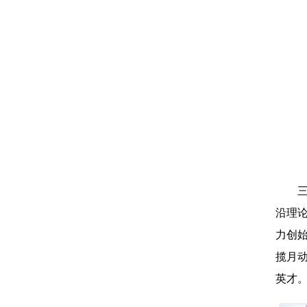
沿理
力创
揽月
英才