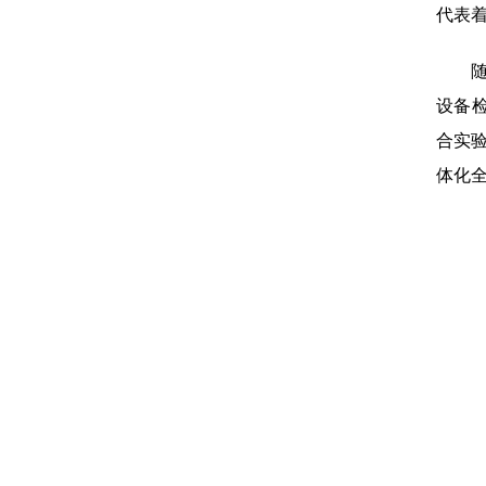
代表
设备
合实
体化