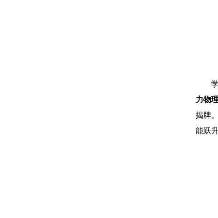
力物
揭牌
能跃