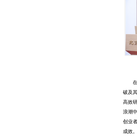
破及
高效
浪潮
创业
成效