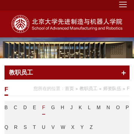
教职员工
F
您所在的位置：
首页
教职员工
师资队伍
F
B
C
D
E
F
G
H
J
K
L
M
N
O
P
Q
R
S
T
U
V
W
X
Y
Z