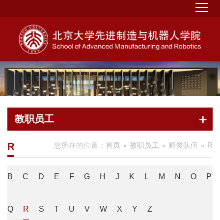
教职员工
R
您所在的位置：
首页
教职员工
师资队伍
R
B
C
D
E
F
G
H
J
K
L
M
N
O
P
Q
R
S
T
U
V
W
X
Y
Z