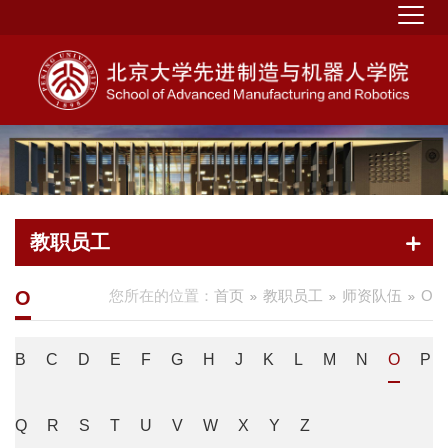
教职员工
O
您所在的位置：
首页
教职员工
师资队伍
O
B
C
D
E
F
G
H
J
K
L
M
N
O
P
Q
R
S
T
U
V
W
X
Y
Z