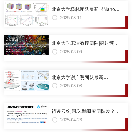
北京大学杨林团队最新《Nano
Letters》论文：应变梯度实现纳
2025-08-11
米硅各向异性导热调控
北京大学宋洁教授团队|探讨预测
与决策的关联机制：数据驱动优
2025-08-09
化范式的进展与挑战
北京大学谢广明团队最新
《TRO》论文：新型织物堆叠方
2025-08-08
法打造多功能软体机器人
祖凌云/刘珂/朱驰研究团队发文揭
示基于影像推测物质物理性质
2025-04-26