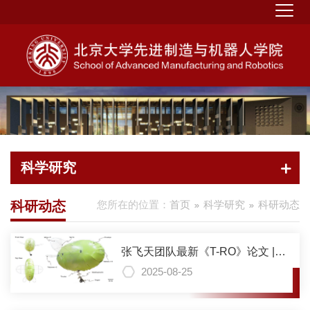
科学研究
科研动态
您所在的位置：
首页
科学研究
科研动态
张飞天团队最新《T-RO》论文 |
RGBlimp-Q：仿生滑翔飞艇机器
2025-08-25
人实现高效稳定飞行与空中抓取