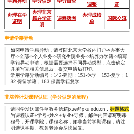
学籍异动
学分认定
学分自查
调整
证
办理非京
办理在学
办理成绩
籍在学证
课程缓考
国际交流
证明
单
明
申请学籍异动
如需申请学籍异动，请登陆北京大学校内门户->办事大
厅->全部->个人业务->研究生院业务->培养办学籍->填写
学籍异动申请，根据需要选择不同异动类型，点击确定
并填写完相关信息后，提交申请后打印。
常用学籍异动编号：142-延期；151-休学；152-复学；1
82-保留学籍；183-保留学籍复学
非培养计划课程认证（学分认定的流程）
请同学发送邮件至教务信箱jxue@pku.edu.cn，
标题格式
为课程认证+学号+姓名+专业+导师，邮件内容请写明课
程号，开课学院，课程名称，如非当前学期课程，请注
明选课学期。教务老师会尽快回复。