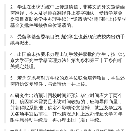
．学生在出访系统中上传邀请信，非英文的外文邀请函
2
需翻译，本人及导师在翻译件上签字确认。受留学基金
委项目资助的学生办理手续时“邀请函”处需同时上传留学
基金委批件和接收单位邀请函。
．
受留学基金委项目资助的学生也必须完成校内出访手
3
续再派出。
．
出国前未按要求办理出访手续并获批的学生，按《北
4
京大学研究生学籍管理办法》第九条和第三十五条的相
关规定处理。
．若为院系与对方学校的双学位联合培养项目，学生还
5
需附协议复印件，与邀请信一并上传。
研究生出访预计回校时间距预计毕业时间应大于两个
6
.
月。确因学术需要且出访时间较短的，应与导师商量，
并获得院系批准，确定不影响论文答辩、就业及毕业相
关各项事宜后前往；其他情况原则上应办理延长学习年
限学籍异动手续后，再办理出国（境）手续。