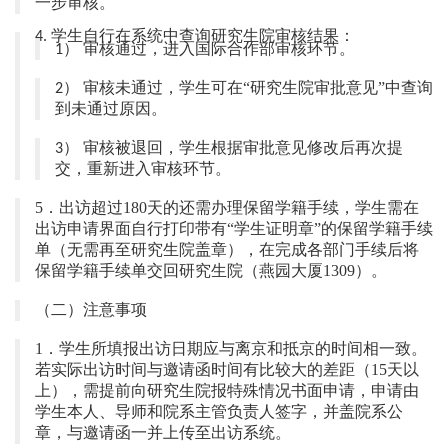
一步审核。
学生自行在系统中查询研究生院审核结果：
4.
） 审核通过，进入国际合作部审核环节。
1
） 审核未通过，学生可在“研究生院审批意见”中查询
2
到未通过原因。
） 审核被退回，学生根据审批意见修改后再次提
3
交，重新进入审核环节。
5
．出访超过
180
天的还需办理保留学籍手续，学生需在
出访申请界面自行打印带有“学生证明章”的保留学籍手续
单（无需再至研究生院盖章），在完成各部门手续后将
保留学籍手续单交回研究生院（燕园大厦
1
309
）。
（二）注意事项
1
．学生所填报出访日期应与离京和抵京的时间相一致。
若实际出访时间与邀请函时间有比较大的差距（
15
天以
上），需提前向研究生院报特殊情况书面申请，申请由
学生本人、导师和院系主管负责人签字，并盖院系公
章，与邀请函一并上传至出访系统。