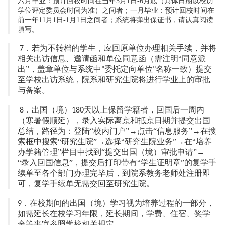
六月毕业：预计回校时间在当年
5月1日-
6
月底（具体日期以校历
学位评定委员会时间为准）之间者；一月毕业：预计回校时间在
前一年
11月1日-1月1日之间者；系统将弹出保证书，请认真阅读
填写。
．若为不转档的学生，应回原单位办理相关手续，并将
7
相关出访信息、邀请函和单位同意函（需注明
“同意派
出”，盖章单位与系统中
委托定向单位
名称一致）提交
"
"
至学校出访系统，院系和研究生院将进行学业上的审批
与备案。
．出国（境）
天以上保留学籍者，回国后一周内
8
180
（寒暑假顺延），
录入
实际离京和
抵京
日期
并提交出国
总结，
路径为：登陆
“校内门户”→点击“信息服务”→在搜
索框中搜索“研究生院”→选择“研究生院业务”→在“培养
办学籍管理”栏目中找到“提交出国（境）审批申请”→
“录入回国信息”，提交后打印带有“学生证明章”的复学手
续单至各个部门办理完毕后，到院系教务老师处注册即
可，复学手续单无需交回至研究生院。
．在校期间的出国（境）学习视为培养过程的一部分，
9
如需延长在校学习年限，延长期间，学费、住宿、奖学
金等事宜参照学校相关规定。