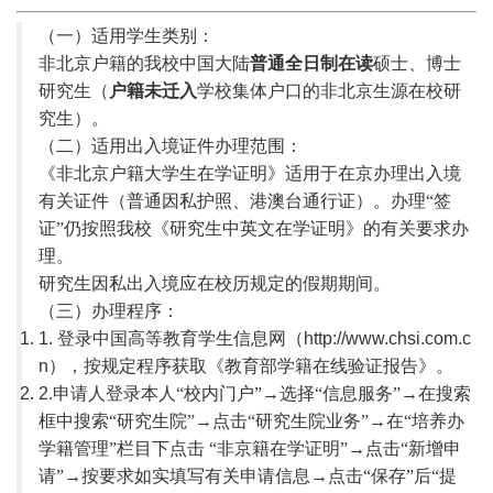
（一）适用学生类别：
非北京户籍的我校中国大陆
普通全日制
在读
硕士、博士
研究生（
户籍未迁入
学校集体户口的非北京生源在校研
究生）。
（二）适用出入境证件办理范围：
《非北京户籍大学生在学证明》适用于在京办理出入境
有关证件（普通因私护照、港澳台通行证）。办理“签
证”仍按照我校《研究生中英文在学证明》的有关要求办
理。
研究生因私出入境应在校历规定的假期期间。
（三）办理程序：
1. 登录中国高等教育学生信息网（
http://www.chsi.com.c
n
），按规定程序获取《教育部学籍在线验证报告》。
2.
申请人登录本人“校内门户”→选择“信息服务”→在搜索
框中搜索“研究生院”→点击“研究生院业务”→在“培养办
学籍管理”栏目下点击 “非京籍在学证明”→点击“新增申
请”→按要求如实填写有关申请信息→点击“保存”后“提