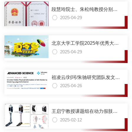
段慧玲院士、朱松纯教授分别荣
获“全国先进工作者”“全国劳动模
2025-04-29
范”称号
北京大学工学院2025年优秀大学
生暑期夏令营报名通知
2025-04-29
祖凌云/刘珂/朱驰研究团队发文揭
示基于影像推测物质物理性质
2025-04-26
王启宁教授课题组在动力假肢领
域取得重要进展，首创仿生折纸
2025-02-12
软体动力膝关节