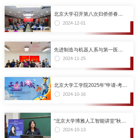
北京大学召开第八次归侨侨眷代
表大会，段慧玲院士当选侨联主
2024-12-01
席
先进制造与机器人系与第一医院
康复医学科联合举办医工交叉党
2024-11-25
建交流会
北京大学工学院2025年“申请-考核
制”博士研究生（学术型）招生说
2024-10-16
明（报名12月6日截止，请在12月
16日前寄（送）达纸质材料）
“北京大学博雅人工智能讲堂”秋季
学期开讲，段慧玲院士讲授“物理
2024-10-13
智能的跨尺度进化”